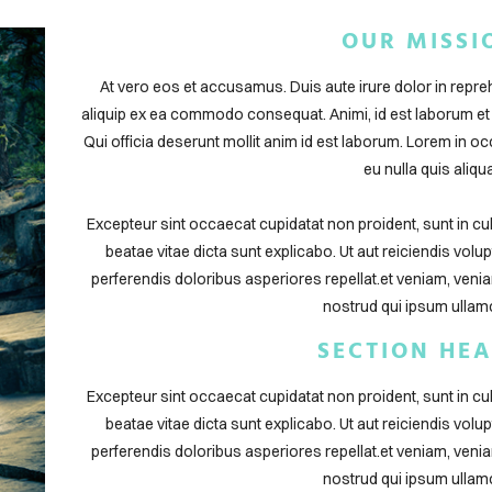
OUR MISSI
At vero eos et accusamus. Duis aute irure dolor in reprehen
aliquip ex ea commodo consequat. Animi, id est laborum et
Qui officia deserunt mollit anim id est laborum. Lorem in oc
eu nulla quis aliqua
Excepteur sint occaecat cupidatat non proident, sunt in culp
beatae vitae dicta sunt explicabo. Ut aut reiciendis vol
perferendis doloribus asperiores repellat.et veniam, veni
nostrud qui ipsum ullamc
SECTION HE
Excepteur sint occaecat cupidatat non proident, sunt in culp
beatae vitae dicta sunt explicabo. Ut aut reiciendis vol
perferendis doloribus asperiores repellat.et veniam, veni
nostrud qui ipsum ullamc